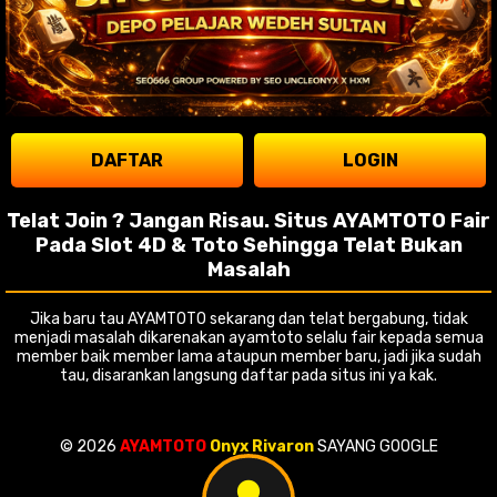
DAFTAR
LOGIN
Telat Join ? Jangan Risau. Situs AYAMTOTO Fair
Pada Slot 4D & Toto Sehingga Telat Bukan
Masalah
Jika baru tau AYAMTOTO sekarang dan telat bergabung, tidak
menjadi masalah dikarenakan ayamtoto selalu fair kepada semua
member baik member lama ataupun member baru, jadi jika sudah
tau, disarankan langsung daftar pada situs ini ya kak.
© 2026
AYAMTOTO
Onyx Rivaron
SAYANG GOOGLE